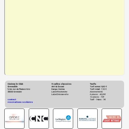
Cinéma le Club
5 salles classées
Tarifs
Grenoble
Art & Essai
Tarif normal: 8,60 €
9, bis rue du Phalanstère
Europa Cinéma
Tarif réduit: 7,10 €
38000 Grenoble
Label Recherche
Abonnements
Label Découverte
6 places : 40,20€
12 places : 72€
contact
Tarif - 14ans : 5€
reservations scolaires