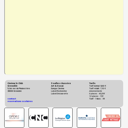
Cinéma le Club
5 salles classées
Tarifs
Grenoble
Art & Essai
Tarif normal: 8,60 €
9, bis rue du Phalanstère
Europa Cinéma
Tarif réduit: 7,10 €
38000 Grenoble
Label Recherche
Abonnements
Label Découverte
6 places : 40,20€
12 places : 72€
contact
Tarif - 14ans : 5€
reservations scolaires