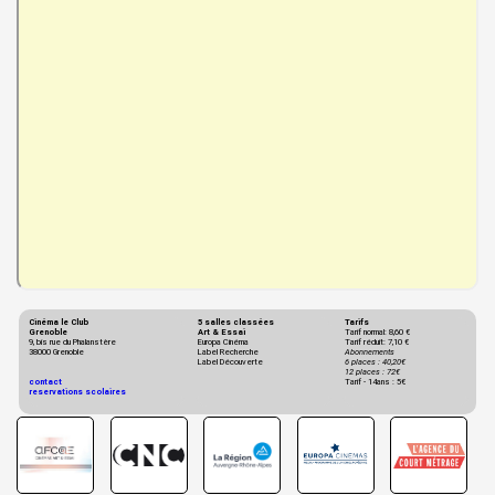
Cinéma le Club
5 salles classées
Tarifs
Grenoble
Art & Essai
Tarif normal: 8,60 €
9, bis rue du Phalanstère
Europa Cinéma
Tarif réduit: 7,10 €
38000 Grenoble
Label Recherche
Abonnements
Label Découverte
6 places : 40,20€
12 places : 72€
contact
Tarif - 14ans : 5€
reservations scolaires