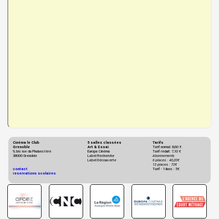
Cinéma le Club
5 salles classées
Tarifs
Grenoble
Art & Essai
Tarif normal: 8,60 €
9, bis rue du Phalanstère
Europa Cinéma
Tarif réduit: 7,10 €
38000 Grenoble
Label Recherche
Abonnements
Label Découverte
6 places : 40,20€
12 places : 72€
contact
Tarif - 14ans : 5€
reservations scolaires