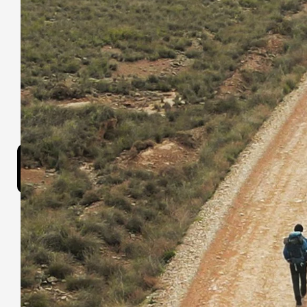
Les autres fil
Cotton Queen
Des
pou