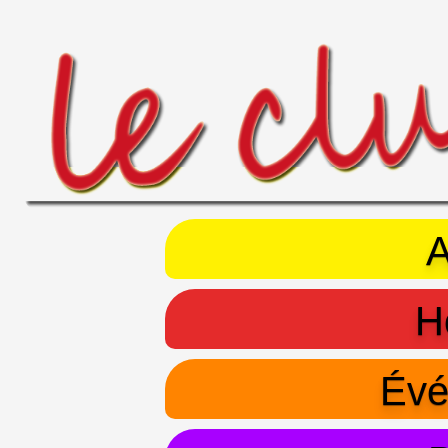
A
H
Évé