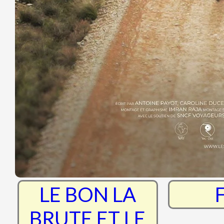
RRR
Th
Nightborn
Sur 
d'
La Chaleur
Jim
LE BON LA
BRUTE ET LE