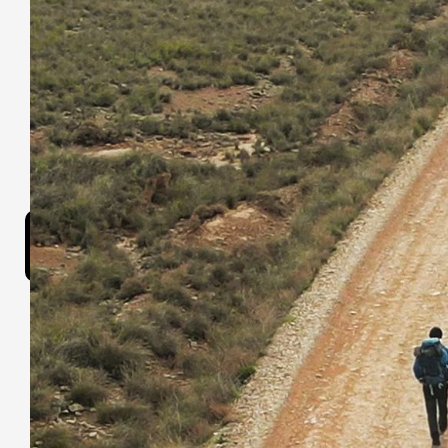
Les autres fil
Cotton Queen
Des
pou