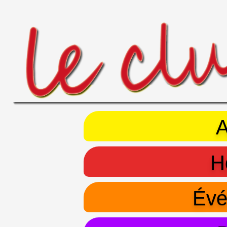
A
H
Évé