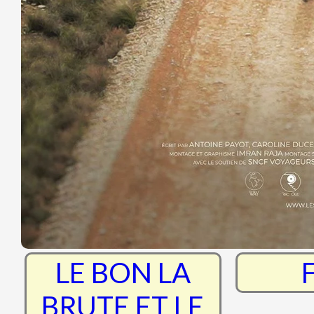
RRR
Th
Nightborn
Sur 
d'
La Chaleur
Jim
LE BON LA
BRUTE ET LE