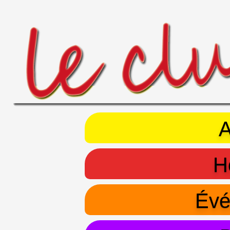
A
H
Évé