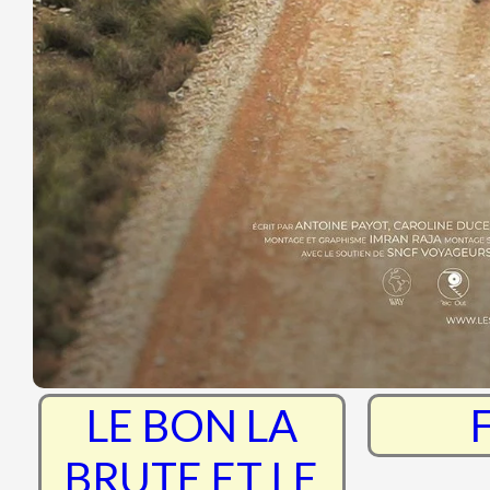
RRR
Th
Nightborn
Sur 
d'
La Chaleur
Jim
LE BON LA
BRUTE ET LE