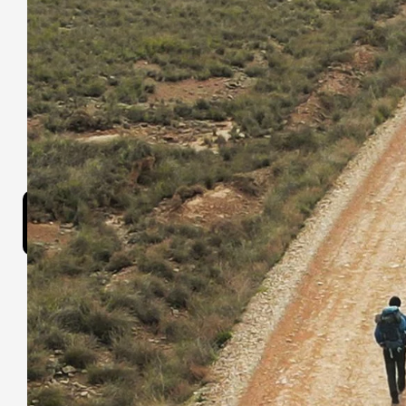
Les autres fil
Cotton Queen
Des
pou